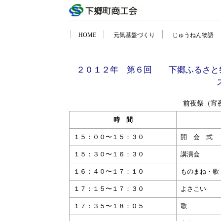
第１０回YOSAKOIソーランジュニア東日本大会 開催
HOME
元気基盤づくり
じゅうねん物語
２０１２年 第６回 下郷ふるさと祭
前夜祭（宵
時 間
１５：００〜１５：３０
開 会 式 
１５：３０〜１６：３０
講演
１６：４０〜１７：１０
ものまね・
１７：１５〜１７：３０
よさこ
１７：３５〜１８：０５