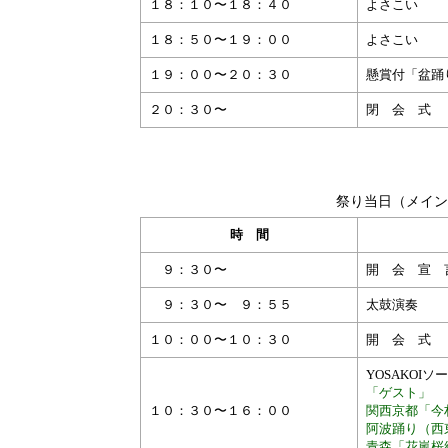
１８：１０〜１８：４０
よさこ
１８：５０〜１９：００
よさこ
１９：００〜２０：３０
懸賞付「盆踊
２０：３０〜
閉 会 式 
祭り当日（メイン
時 間
９：３０〜
開 会 宣 
９：３０〜 ９：５５
太鼓演
１０：００〜１０：３０
開 会 式
YOSAKOI
「ゲスト」
１０：３０〜１６：００
関西京都「今
阿波踊り（西
青森「花嵐桜