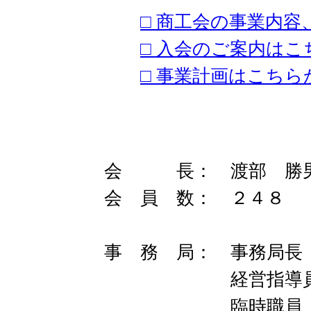
□ 商工会の事業内
□ 入会のご案内はこ
□ 事業計画はこちら
会 長： 渡部 勝
会 員 数： ２
事 務 局： 事務局長
経営指導員 ２名
臨時職員、中小企