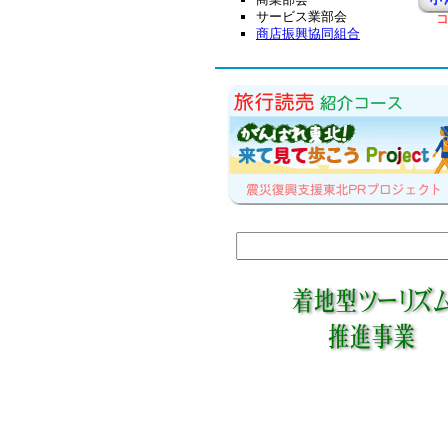
サービス業部会
コ
２７
商店振興協同組合
１０月２７〜２８日
２８
が開
ご案内
☆★１
９月１７日
９月
り」
☆★下
７月２８〜２９日
７月２
ラン
☆★１
６月 ３日
１０
参加
☆★１