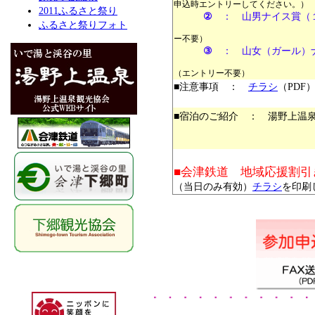
申込時エントリーしてください。）
2011ふるさと祭り
②
： 山男ナイス賞（
ふるさと祭りフォト
ー不要）
③
： 山女（ガール）
（エントリー不要）
■注意事項 ：
チラシ
（PDF
■宿泊のご紹介 ： 湯野上温
■会津鉄道 地域応援割引
（当日のみ有効）
チラシ
を印刷