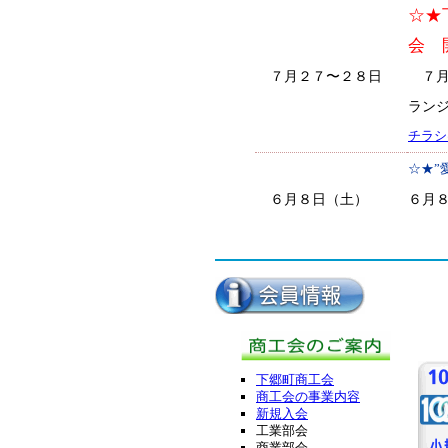
☆★
会 
７月２７〜２８日
７月２
ラン
チラシ
☆★”
６月８日（土）
６月
時〜
☆★愛
６月２日（日）
た！！
ウォ
☆★よ
下郷町商工会
５月２２日（水）
中山
商工会の事業内容
新規入会
ウォ
工業部会
☆★紅
商業部会