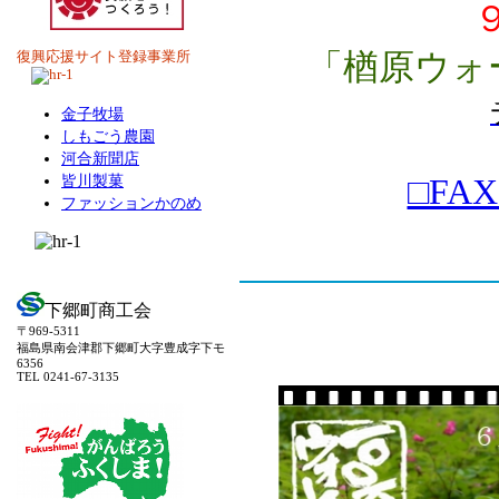
「楢原ウォ
復興応援サイト登録事業所
金子牧場
しもごう農園
河合新聞店
皆川製菓
□FA
ファッションかのめ
下郷町商工会
〒969-5311
福島県南会津郡下郷町大字豊成字下モ
6356
TEL 0241-67-3135