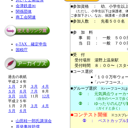
おいでよ南会津
会津鉄道㈱
■参加資格 ： 幼、小学生以
関係団体
（ただし、小学生以下は保護者、体
ご参加下さい。なお、保護者・介護
商工会関連
■参加人数 ： 先着５００名
■参 加 料
事 前 ： 一般 ５００円
当 日 ： 一般 ７００円
e-TAX 確定申告
国税庁
■受 付
受付場所 湯野上温泉駅
受付時間 ８：００〜（スタ
■コース選択
●「１００万年ウォークコ
過去の表紙
平成２４年
●「ハーフコース」 約
１月
２月
３月
４月
■グループ選択
※ハーフコースは
５月
６月
７月
８月
①
： 元気満点ウォーカ
９月
10月
11月
12月
（自分のペースで歩く
平成２５年
②
： ゆったりのんびり
１月 ２月
３月
４月
（ガイドと歩く）
５月
６月
■コンテスト開催
※コスプレ
①
： ベストカップル
山田桂一郎氏講演会
原発事故賠償