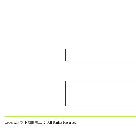
４月２８日
４月
万年
☆★青
２月１８日
中山
た。
☆★
昨年
１月２２日
「湯
講演
☆★
「百
１２月 ２日
ます
１１月２７日
「百
Copyright © 下郷町商工会, All Rights Reserved.