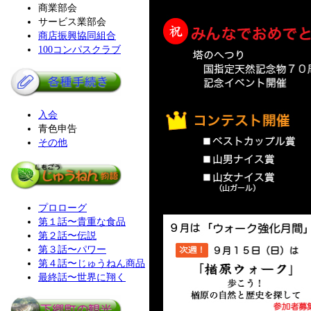
商業部会
サービス業部会
商店振興協同組合
100コンパスクラブ
入会
青色申告
その他
プロローグ
第１話〜貴重な食品
第２話〜伝説
第３話〜パワー
第４話〜じゅうねん商品
最終話〜世界に翔く