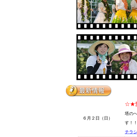
☆★
塔の
６月２日（日）
す！
チラ