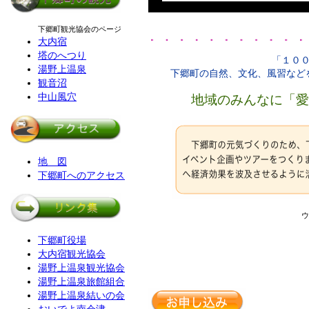
下郷町観光協会のページ
大内宿
塔のへつり
「１０
湯野上温泉
下郷町の自然、文化、風習など
観音沼
中山風穴
地域のみんなに「愛
地 図
下郷町へのアクセス
ウ
下郷町役場
大内宿観光協会
湯野上温泉観光協会
湯野上温泉旅館組合
湯野上温泉結いの会