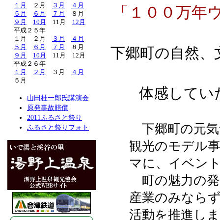
１月
２月
３月
４月
「１００万年
５月
６月
７月
８月
９月
10月
11月
12月
平成２５年
１月 ２月
３月
４月
５月
６月
７月
８月
下郷町の自然、
９月
10月
11月 12月
平成２６年
１月
２月
３月
４月
５月
体感してい
山田桂一郎氏講演会
原発事故賠償
2011ふるさと祭り
下郷町の元気
ふるさと祭りフォト
観光のモデル
マに、イベン
町の魅力の発
産業のみなら
活動を推進し