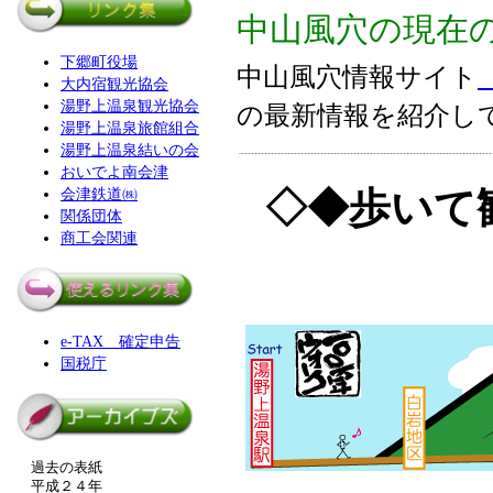
中山風穴の現在
下郷町役場
中山風穴情報サイト
大内宿観光協会
湯野上温泉観光協会
の最新情報を紹介し
湯野上温泉旅館組合
湯野上温泉結いの会
おいでよ南会津
◇◆歩いて
会津鉄道㈱
関係団体
商工会関連
e-TAX 確定申告
国税庁
過去の表紙
平成２４年