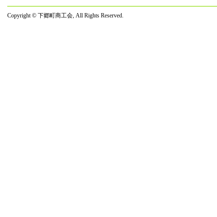
ます
Copyright © 下郷町商工会, All Rights Reserved.
１１月２７日
「百
２０１
１０月２０日
フォ
原発
９月１４日
主催
８月１０日
「２
７月２０日
☆★「
７月２０日
☆★
７月２０日
☆★
☆★
７月２１日
世界