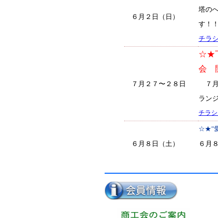
塔の
６月２日（日）
す！
チラ
☆★
会 
７月２７〜２８日
７月２
ラン
チラシ
☆★”
６月８日（土）
６月
時〜
☆★愛
６月２日（日）
た！！
ウォ