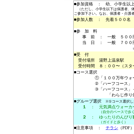
■参加資格 ： 幼、小学生以
（ただし、小学生以下は保護者、体
ご参加下さい。なお、保護者・介護
■参加人数 ： 先着５００名
■参 加 料
事 前 ： 一般 ５００円
当 日 ： 一般 ７００円
■受 付
受付場所 湯野上温泉駅
受付時間 ８：００〜（スタ
■コース選択
①「１００万年ウォーク
②「ハーフコース」 約
③「ハーフコース」＋「わ
「わらじ作り体験」
■グループ選択
※①コース選択し
１
： 元気満点ウォーカ
（自分のペースで歩く
２
： ゆったりのんびり
（ガイドと歩く）
■注意事項 ：
チラシ
（PDF