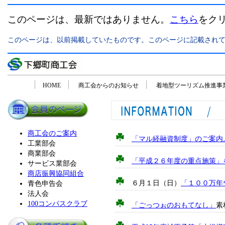
このページは、最新ではありません。
こちら
をク
このページは、以前掲載していたものです。このページに記載され
「下郷町商工会の活動紹介ページ」
HOME
商工会からのお知らせ
着地型ツーリズム推進事
商工会のご案内
「マル経融資制度」のご案内
工業部会
商業部会
「平成２６年度の重点施策」
サービス業部会
商店振興協同組合
青色申告会
６月１日（日）
「１００万年
法人会
100コンパスクラブ
「ごっつぉのおもてなし」
素