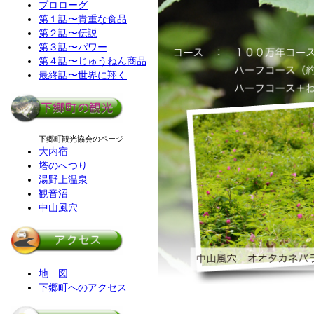
プロローグ
第１話〜貴重な食品
第２話〜伝説
第３話〜パワー
第４話〜じゅうねん商品
最終話〜世界に翔く
下郷町観光協会のページ
大内宿
塔のへつり
湯野上温泉
観音沼
中山風穴
地 図
下郷町へのアクセス