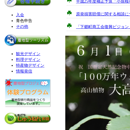
平成25年度補正予算「小規
原発損害賠償に関する相談に
入会
青色申告
その他
「下郷町商工会復興ビジョン
観光デザイン
料理デザイン
特産物デザイン
情報発信