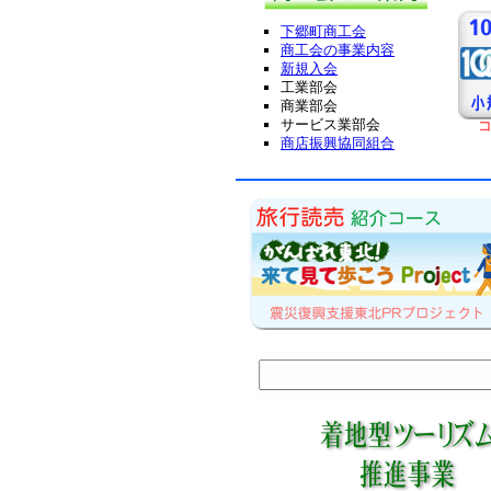
☆★よ
下郷町商工会
５月２２日（水）
中山
商工会の事業内容
新規入会
ウォ
工業部会
☆★紅
商業部会
サービス業部会
コ
２７
商店振興協同組合
１０月２７〜２８日
２８
が開
ご案内
☆★１
９月１７日
９月
り」
☆★下
７月２８〜２９日
７月２
ラン
☆★１