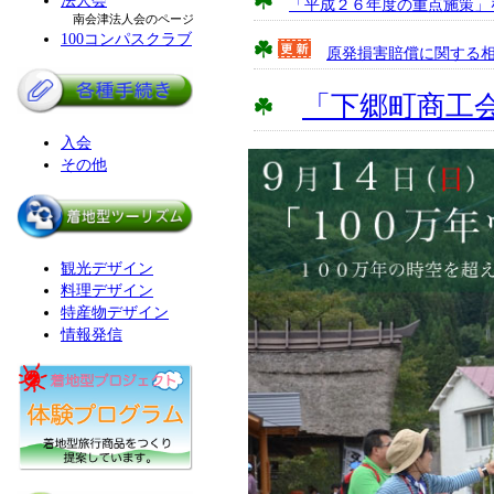
法人会
「平成２６年度の重点施策」
南会津法人会のページ
100コンパスクラブ
原発損害賠償に関する
「下郷町商工
入会
その他
観光デザイン
料理デザイン
特産物デザイン
情報発信