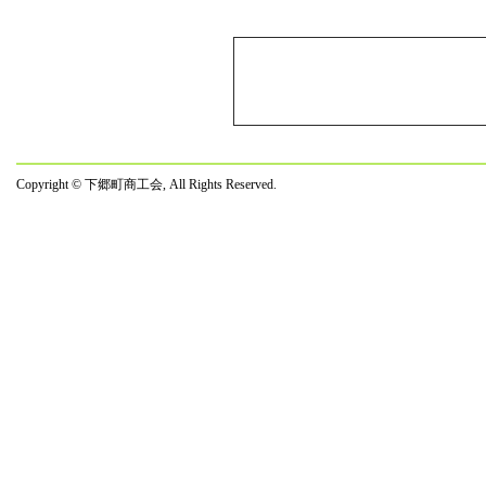
☆★
昨年
１月２２日
「湯
講演
☆★
「百
Copyright © 下郷町商工会, All Rights Reserved.
１２月 ２日
ます
１１月２７日
「百
２０１
１０月２０日
フォ
原発
９月１４日
主催