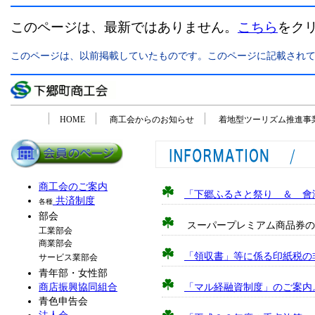
このページは、最新ではありません。
こちら
をク
このページは、以前掲載していたものです。このページに記載され
「下郷町商工会の活動紹介ページ」
HOME
商工会からのお知らせ
着地型ツーリズム推進事
商工会のご案内
「下郷ふるさと祭り ＆ 會津
共済制度
各種
部会
スーパープレミアム商品券の
工業部会
商業部会
「領収書」等に係る印紙税の
サービス業部会
青年部・女性部
商店振興協同組合
「マル経融資制度」のご案内
青色申告会