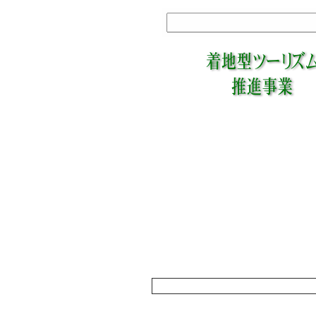
☆★１
９月１７日
９月
り」
☆★下
７月２８〜２９日
７月２
ラン
☆★１
６月 ３日
１０
参加
☆★１
４月２８日
４月
万年
☆★青
２月１８日
中山
た。