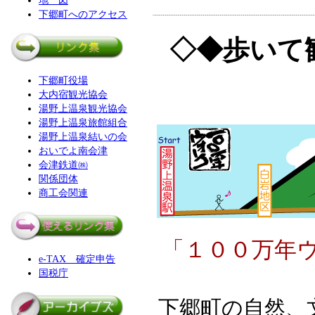
地 図
下郷町へのアクセス
◇◆歩いて
下郷町役場
大内宿観光協会
湯野上温泉観光協会
湯野上温泉旅館組合
湯野上温泉結いの会
おいでよ南会津
会津鉄道㈱
関係団体
商工会関連
「１００万年
e-TAX 確定申告
国税庁
下郷町の自然、