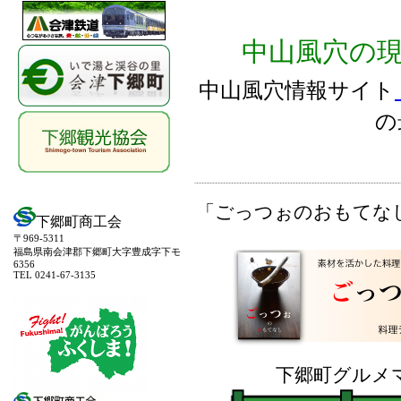
中山風穴の
中山風穴情報サイト
の
「ごっつぉのおもてな
下郷町商工会
〒969-5311
福島県南会津郡下郷町大字豊成字下モ
6356
TEL 0241-67-3135
下郷町グルメ