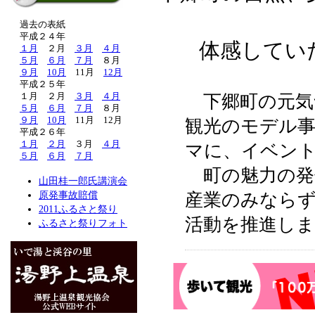
過去の表紙
平成２４年
体感してい
１月
２月
３月
４月
５月
６月
７月
８月
９月
10月
11月
12月
平成２５年
１月 ２月
３月
４月
下郷町の元気
５月
６月
７月
８月
９月
10月
11月 12月
観光のモデル
平成２６年
１月
２月
３月
４月
マに、イベン
５月
６月
７月
町の魅力の発
山田桂一郎氏講演会
原発事故賠償
産業のみなら
2011ふるさと祭り
活動を推進し
ふるさと祭りフォト