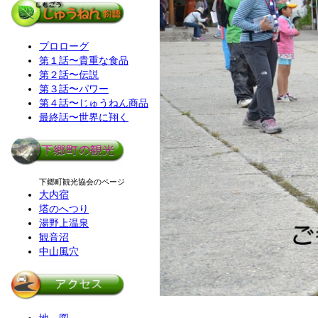
プロローグ
第１話〜貴重な食品
第２話〜伝説
第３話〜パワー
第４話〜じゅうねん商品
最終話〜世界に翔く
下郷町観光協会のページ
大内宿
塔のへつり
湯野上温泉
観音沼
中山風穴