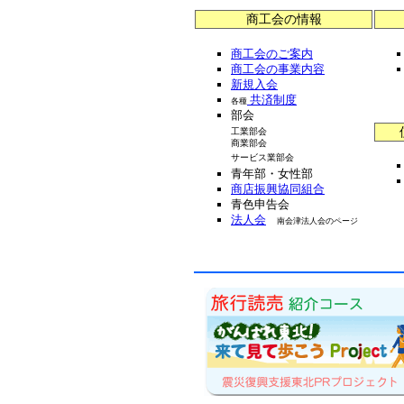
☆★”
商工会の情報
６月８日（土）
６月
商工会のご案内
商工会の事業内容
時〜
新規入会
共済制度
☆★愛
各種
部会
６月２日（日）
た！！
工業部会
商業部会
ウォ
サービス業部会
青年部・女性部
☆★よ
商店振興協同組合
青色申告会
５月２２日（水）
中山
法人会
南会津法人会のページ
ウォ
☆★紅
２７
１０月２７〜２８日
２８
が開
ご案内